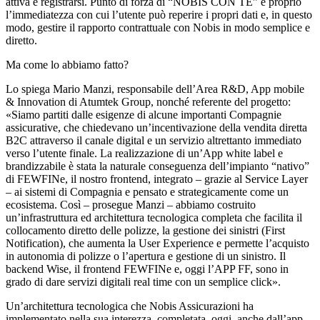
attiva e registrarsi. Punto di forza di “NOBIS CON TE” è proprio
l’immediatezza con cui l’utente può reperire i propri dati e, in questo
modo, gestire il rapporto contrattuale con Nobis in modo semplice e
diretto.
Ma come lo abbiamo fatto?
Lo spiega Mario Manzi, responsabile dell’Area R&D, App mobile
& Innovation di Atumtek Group, nonché referente del progetto:
«Siamo partiti dalle esigenze di alcune importanti Compagnie
assicurative, che chiedevano un’incentivazione della vendita diretta
B2C attraverso il canale digital e un servizio altrettanto immediato
verso l’utente finale. La realizzazione di un’App white label e
brandizzabile è stata la naturale conseguenza dell’impianto “nativo”
di FEWFINe, il nostro frontend, integrato – grazie al Service Layer
– ai sistemi di Compagnia e pensato e strategicamente come un
ecosistema. Così – prosegue Manzi – abbiamo costruito
un’infrastruttura ed architettura tecnologica completa che facilita il
collocamento diretto delle polizze, la gestione dei sinistri (First
Notification), che aumenta la User Experience e permette l’acquisto
in autonomia di polizze o l’apertura e gestione di un sinistro. Il
backend Wise, il frontend FEWFINe e, oggi l’APP FF, sono in
grado di dare servizi digitali real time con un semplice click».
Un’architettura tecnologica che Nobis Assicurazioni ha
implementato nella sua interezza, completata, oggi, anche dall’app.