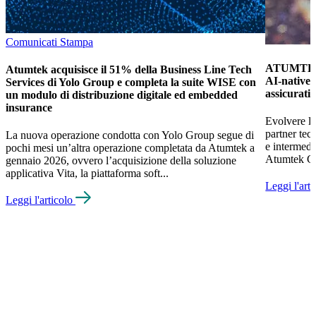
Comunicati Stampa
ATUMTEK 
Atumtek acquisisce il 51% della Business Line Tech
AI-native e
Services di Yolo Group e completa la suite WISE con
assicurati
un modulo di distribuzione digitale ed embedded
insurance
Evolvere le
partner tec
La nuova operazione condotta con Yolo Group segue di
e intermed
pochi mesi un’altra operazione completata da Atumtek a
Atumtek Gro
gennaio 2026, ovvero l’acquisizione della soluzione
applicativa Vita, la piattaforma soft...
Leggi l'art
Leggi l'articolo