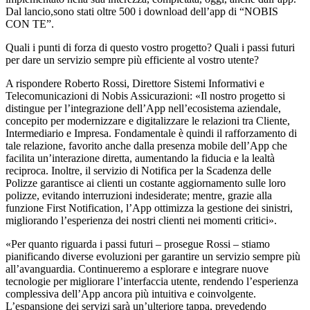
Dal lancio,sono stati oltre 500 i download dell’app di “NOBIS
CON TE”.
Quali i punti di forza di questo vostro progetto? Quali i passi futuri
per dare un servizio sempre più efficiente al vostro utente?
A rispondere Roberto Rossi, Direttore Sistemi Informativi e
Telecomunicazioni di Nobis Assicurazioni: «Il nostro progetto si
distingue per l’integrazione dell’App nell’ecosistema aziendale,
concepito per modernizzare e digitalizzare le relazioni tra Cliente,
Intermediario e Impresa. Fondamentale è quindi il rafforzamento di
tale relazione, favorito anche dalla presenza mobile dell’App che
facilita un’interazione diretta, aumentando la fiducia e la lealtà
reciproca. Inoltre, il servizio di Notifica per la Scadenza delle
Polizze garantisce ai clienti un costante aggiornamento sulle loro
polizze, evitando interruzioni indesiderate; mentre, grazie alla
funzione First Notification, l’App ottimizza la gestione dei sinistri,
migliorando l’esperienza dei nostri clienti nei momenti critici».
«Per quanto riguarda i passi futuri – prosegue Rossi – stiamo
pianificando diverse evoluzioni per garantire un servizio sempre più
all’avanguardia. Continueremo a esplorare e integrare nuove
tecnologie per migliorare l’interfaccia utente, rendendo l’esperienza
complessiva dell’App ancora più intuitiva e coinvolgente.
L’espansione dei servizi sarà un’ulteriore tappa, prevedendo