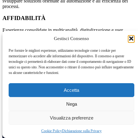
sviluppare soluzioni orientate all’automazione e all’efficienza dei
processi.
AFFIDABILITÀ
Esperienze consolidate in multicanalità, digitalizzazione e user
experience ci consentono di offrire infrastrutture IT solide, efficaci e
Gestisci Consenso
altamente referenziate.
Per fornire le migliori esperienze, utilizziamo tecnologie come i cookie per
news
memorizzare e/o accedere alle informazioni del dispositivo. Il consenso a queste
tecnologie ci permetterà di elaborare dati come il comportamento di navigazione o ID
Rimani aggiornato sulle novità e
unici su questo sito. Non acconsentire o ritirare il consenso può influire negativamente
iniziative di Atumtek
su alcune caratteristiche e funzioni.
Accetta
Nega
Visualizza preferenze
Cookie Policy
Dichiarazione sulla Privacy