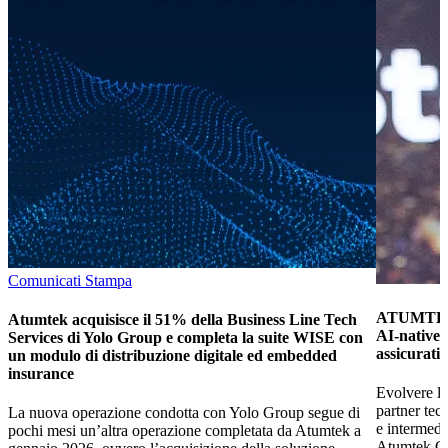
Comunicati Stampa
ATUMTEK 
Atumtek acquisisce il 51% della Business Line Tech
AI-native e
Services di Yolo Group e completa la suite WISE con
assicurati
un modulo di distribuzione digitale ed embedded
insurance
Evolvere le
partner tec
La nuova operazione condotta con Yolo Group segue di
e intermed
pochi mesi un’altra operazione completata da Atumtek a
Atumtek Gro