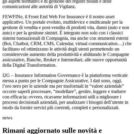
gli aspetti normativi e di gestione dei registri bollati e delle
comunicazioni alle autorità di Vigilanz.
FEWFINe, il Front End Web For Insurance è il nostro asset
applicativo. Un portale evoluto, multidevice e multicanale per la
gestione di vendita e post-vendita di prodotti vita, danni (auto e non
auto) e per la gestione sinistri. È integrato non solo con i classici
sistemi transazionali di Compagnia, ma anche con strumenti esterni
(Bot, Chatbot, CRM, CMS, Calendar, virtual communication…) che
facilitano ed ottimizzano le attività degli utenti permettendo un
considerevole aumento della produttività e abilitando le Compagnie
assicurative, Banche, Broker e Intemediari, alle nuove opportunità
della Digital Transformation.
I2G – Insurance Information Governance è la piattaforma verticale
messa a punto per le Compagnie Assicurative. I dati sono, oggi,
l’oro nero per le aziende ma per trasformali in “valore aziendale”
occorre saperli processare, “modellare”, gestire, leggere e tradurre
con efficacia: ovvero, ricavarne informazioni utili a migliorare i
processi decisionali aziendali, per analizzare i bisogni dell’utente in
modo da fornire servizi più coerenti, completi e personalizzati.
news
Rimani aggiornato sulle novità e