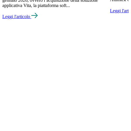
gennaio 2026, ovvero l’acquisizione della soluzione
applicativa Vita, la piattaforma soft...
Leggi l'art
Leggi l'articolo