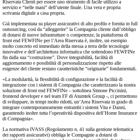
Riservata Clienti per essere uno strumento di facile utilizzo a
servizio e “nelle mani” dell’utente finale. Una vera e propria
scrivania digitale a casa propria.
Già implementata su player assicurativi di alto profilo e fornita in full
outsourcing, così da “alleggerire” la Compagnia cliente dall’obbligo
di dotarsi di nuove infrastrutture o competenze, la piattaforma di
front end FEWFINe per l’Area Riservata è, inoltre, un esempio
molto concreto ed immediato della messa a terra delle tecnologie
innovative e dell’architettura informatica che sottendono FEWFINe
fin dalla sua “costruzione”. Dove integrabilità, facilità di
aggiornamento e possibilità di personalizzazione rispetto alle
esigenze del cliente restano caratteristiche “originarie” fondamentali.
«La modularità, la flessibilità di configurazione e la facilità di
integrazione con i sistemi di Compagnia che caratterizzano la nostra
soluzione di front end FEWFINe – sottolinea Simone Piccinini,
frontend developer e nel team FF di Atumtek Group -, ci permettono
di sviluppare, in tempi molto ridotti, un’Area Riservata in grado di
integrare contemporaneamente entrambi i sistemi Vita e Danni,
garantendo inoltre tutta l’operatività dispositiva dell’Home Insurance
di Compagnia».
La normativa IVASS (Regolamento n. 41 sulla gestione telematica
dei rapporti assicurativi) obbliga le Compagnie a dotarsi di