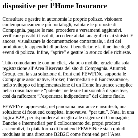
dispositive per l’Home Insurance
Consultare e gestire in autonomia le proprie polizze, visionare
contemporaneamente più portafogli, valutare le proposte di
Compagnia, pagare le rate, procedere a versamenti aggiuntivi,
verificare possibili insoluti, accedere ai dati anagrafici e ai sinistri. E
ancora, visualizzare la documentazione contrattuale, i dati del
produttore, le appendici di polizza, i beneficiari e la time line degli
eventi di polizza. Infine, “aprire” e gestire lo storico delle richieste.
Tutto comodamente con un click, via pc o mobile, grazie alla sola
registrazione all’Area Riservata del sito di Compagnia. Atumtek
Group, con la sua soluzione di front end FEWFINe, supporta le
Compagnie assicurative, Broker, Intermediari e il Bancassurance,
nello sviluppo ed implementazione di un Home Insurance semplice
nella consultazione e “potente” nelle sue funzionalità dispositive,
così da rafforzare “l’esperienza indipendente” del cliente finale.
FEWFINe rappresenta, nel panorama insurance e insurtech, una
soluzione di front end completa, innovativa, “per tutti”. Nata, in una
logica B2B, per rispondere al meglio alle esigenze di Compagnie,
Banche e Intermediari per il collocamento dei propri prodotti
assicurativi, la piattaforma di front end FEWFINe è stata quindi
modulata in una direzione B2B2C come front end per l’Area