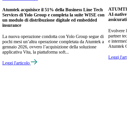
ATUMTEK 
Atumtek acquisisce il 51% della Business Line Tech
AI-native e
Services di Yolo Group e completa la suite WISE con
assicurati
un modulo di distribuzione digitale ed embedded
insurance
Evolvere le
partner tec
La nuova operazione condotta con Yolo Group segue di
e intermed
pochi mesi un’altra operazione completata da Atumtek a
Atumtek Gro
gennaio 2026, ovvero l’acquisizione della soluzione
applicativa Vita, la piattaforma soft...
Leggi l'art
Leggi l'articolo