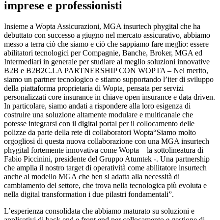
imprese e professionisti
Insieme a Wopta Assicurazioni, MGA insurtech phygital che ha
debuttato con successo a giugno nel mercato assicurativo, abbiamo
messo a terra ciò che siamo e ciò che sappiamo fare meglio: essere
abilitatori tecnologici per Compagnie, Banche, Broker, MGA ed
Intermediari in generale per studiare al meglio soluzioni innovative
B2B e B2B2C.LA PARTNERSHIP CON WOPTA – Nel merito,
siamo un partner tecnologico e stiamo supportando l’iter di sviluppo
della piattaforma proprietaria di Wopta, pensata per servizi
personalizzati core insurance in chiave open insurance e data driven.
In particolare, siamo andati a rispondere alla loro esigenza di
costruire una soluzione altamente modulare e multicanale che
potesse integrarsi con il digital portal per il collocamento delle
polizze da parte della rete di collaboratori Wopta“Siamo molto
orgogliosi di questa nuova collaborazione con una MGA insurtech
phygital fortemente innovativa come Wopta – la sottolineatura di
Fabio Piccinini, presidente del Gruppo Atumtek -. Una partnership
che amplia il nostro target di operatività come abilitatore insurtech
anche al modello MGA che ben si adatta alla necessità di
cambiamento del settore, che trova nella tecnologica più evoluta e
nella digital transformation i due pilastri fondamentali”.
L’esperienza consolidata che abbiamo maturato su soluzioni e
applicativi di back end e front end per collocamento e gestione di