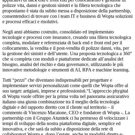
polizze vita, danni e gestioni sinistri e la filiera tecnologica che
proponiamo è stata da subito messa a disposizione della partnership,
consentendoci di trovare con i team IT e business di Wopta soluzioni
e processi efficaci e risolutivi.
Negli anni abbiamo costruito, consolidato ed implementato
tecnologie e processi core insurance, creando una filiera tecnologica
completa, modulare e referenziata di back end e front end per il
collocamento, la vendita e il post-vendita di polizze danni, vita, per
la gestione dei sinistri e dell’utente. Una proposta tecnologica a 360°
che si completa con moduli e piattaforme dedicate all’analisi del
bisogno, analisi del rischio e data governance, utilizzando le più
innovative metodologie e strumenti di AI, RPA e machine learning.
Tutti “pezzi” che diventano indispensabili per progettare e
implementare servizi personalizzati come quelli che Wopta offre al
suo target: artigiani, imprese e professionisti.“L’approccio phygital
di Wopta vuole offrire per la prima volta nel panorama assicurativo
italiano una giusta combinazione tra il meglio della tecnologia
digitale e del rapporto diretto con il cliente sul territorio – il
commento di Vincenzo Macaione, CEO e fondatore di Wopta -. La
partnership con il Gruppo Atumtek ci ha permesso di velocizzare i
tempi di sviluppo della nostra piattaforma digitale, semplice ed
innovativa, e che sarà da subito a disposizione della rete di
collaboratori Wopta e, dopo l’estate, anche in modalità diretta e-