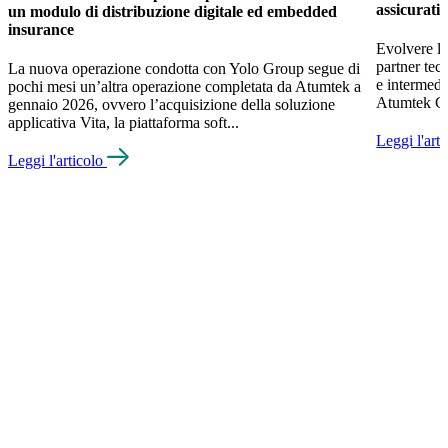
assicurati
un modulo di distribuzione digitale ed embedded
insurance
Evolvere le
partner tec
La nuova operazione condotta con Yolo Group segue di
e intermed
pochi mesi un’altra operazione completata da Atumtek a
Atumtek Gro
gennaio 2026, ovvero l’acquisizione della soluzione
applicativa Vita, la piattaforma soft...
Leggi l'art
Leggi l'articolo