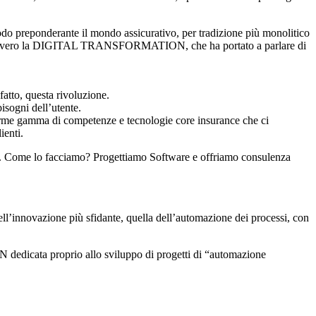
modo preponderante il mondo assicurativo, per tradizione più monolitico
denti: ovvero la DIGITAL TRANSFORMATION, che ha portato a parlare di
atto, questa rivoluzione.
isogni dell’utente.
orme gamma di competenze e tecnologie core insurance che ci
ienti.
le. Come lo facciamo? Progettiamo Software e offriamo consulenza
 dell’innovazione più sfidante, quella dell’automazione dei processi, con
icata proprio allo sviluppo di progetti di “automazione