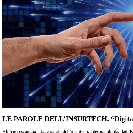
LE PAROLE DELL’INSURTECH. “Digital tran
Abbiamo scandagliato le parole dell’insurtech: interoperabilità; dat