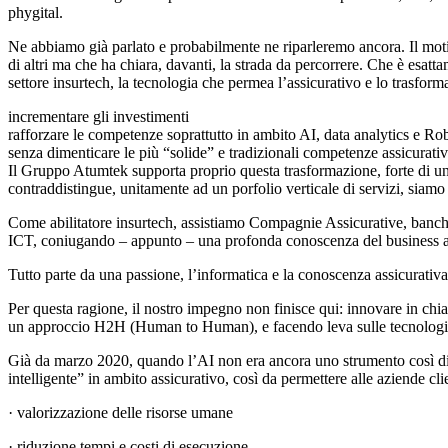
phygital.
Ne abbiamo già parlato e probabilmente ne riparleremo ancora. Il motiv
di altri ma che ha chiara, davanti, la strada da percorrere. Che è e
settore insurtech, la tecnologia che permea l’assicurativo e lo trasfor
incrementare gli investimenti
rafforzare le competenze soprattutto in ambito AI, data analytics e Ro
senza dimenticare le più “solide” e tradizionali competenze assicurativ
Il Gruppo Atumtek supporta proprio questa trasformazione, forte di 
contraddistingue, unitamente ad un porfolio verticale di servizi, siamo i
Come abilitatore insurtech, assistiamo Compagnie Assicurative, banc
ICT, coniugando – appunto – una profonda conoscenza del business ass
Tutto parte da una passione, l’informatica e la conoscenza assicurativa
Per questa ragione, il nostro impegno non finisce qui: innovare in chiav
un approccio H2H (Human to Human), e facendo leva sulle tecnologi
Già da marzo 2020, quando l’AI non era ancora uno strumento così
intelligente” in ambito assicurativo, così da permettere alle aziende cli
· valorizzazione delle risorse umane
· riduzione tempi e costi di esecuzione