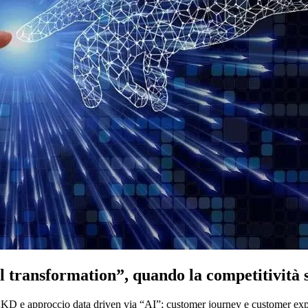
sformation”, quando la competitività si
i; KKD e approccio data driven via “AI”; customer journey e customer e