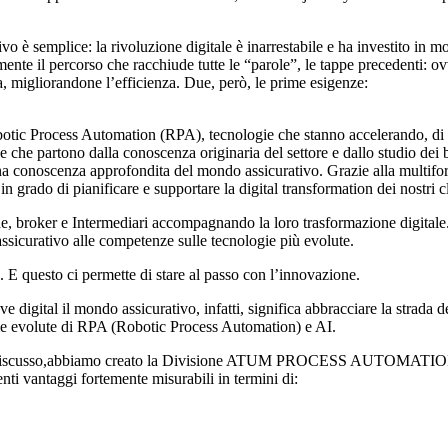
o è semplice: la rivoluzione digitale è inarrestabile e ha investito in 
sattamente il percorso che racchiude tutte le “parole”, le tappe prece
ma, migliorandone l’efficienza. Due, però, le prime esigenze:
botic Process Automation (RPA), tecnologie che stanno accelerando, di f
e che partono dalla conoscenza originaria del settore e dallo studio dei b
una conoscenza approfondita del mondo assicurativo. Grazie alla multif
n grado di pianificare e supportare la digital transformation dei nostri cl
he, broker e Intermediari accompagnando la loro trasformazione digita
icurativo alle competenze sulle tecnologie più evolute.
. E questo ci permette di stare al passo con l’innovazione.
e digital il mondo assicurativo, infatti, significa abbracciare la strada
e evolute di RPA (Robotic Process Automation) e AI.
 discusso,abbiamo creato la Divisione ATUM PROCESS AUTOMATION ded
enti vantaggi fortemente misurabili in termini di: