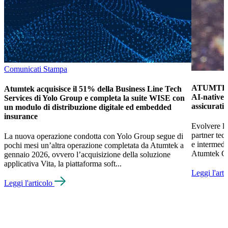
Comunicati Stampa
ATUMTEK 
Atumtek acquisisce il 51% della Business Line Tech
AI-native e
Services di Yolo Group e completa la suite WISE con
assicurati
un modulo di distribuzione digitale ed embedded
insurance
Evolvere le
partner tec
La nuova operazione condotta con Yolo Group segue di
e intermed
pochi mesi un’altra operazione completata da Atumtek a
Atumtek Gro
gennaio 2026, ovvero l’acquisizione della soluzione
applicativa Vita, la piattaforma soft...
Leggi l'art
Leggi l'articolo