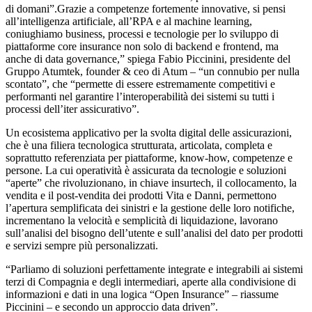
di domani”.Grazie a competenze fortemente innovative, si pensi
all’intelligenza artificiale, all’RPA e al machine learning,
coniughiamo business, processi e tecnologie per lo sviluppo di
piattaforme core insurance non solo di backend e frontend, ma
anche di data governance,” spiega Fabio Piccinini, presidente del
Gruppo Atumtek, founder & ceo di Atum – “un connubio per nulla
scontato”, che “permette di essere estremamente competitivi e
performanti nel garantire l’interoperabilità dei sistemi su tutti i
processi dell’iter assicurativo”.
Un ecosistema applicativo per la svolta digital delle assicurazioni,
che è una filiera tecnologica strutturata, articolata, completa e
soprattutto referenziata per piattaforme, know-how, competenze e
persone. La cui operatività è assicurata da tecnologie e soluzioni
“aperte” che rivoluzionano, in chiave insurtech, il collocamento, la
vendita e il post-vendita dei prodotti Vita e Danni, permettono
l’apertura semplificata dei sinistri e la gestione delle loro notifiche,
incrementano la velocità e semplicità di liquidazione, lavorano
sull’analisi del bisogno dell’utente e sull’analisi del dato per prodotti
e servizi sempre più personalizzati.
“Parliamo di soluzioni perfettamente integrate e integrabili ai sistemi
terzi di Compagnia e degli intermediari, aperte alla condivisione di
informazioni e dati in una logica “Open Insurance” – riassume
Piccinini – e secondo un approccio data driven”.