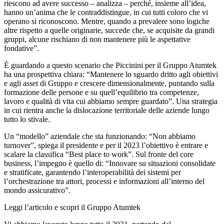
riescono ad avere successo – analizza – perché, insieme all’idea,
hanno un’anima che le contraddistingue, in cui tutti coloro che vi
operano si riconoscono. Mentre, quando a prevalere sono logiche
altre rispetto a quelle originarie, succede che, se acquisite da grandi
gruppi, alcune rischiano di non mantenere più le aspettative
fondative”.
È guardando a questo scenario che Piccinini per il Gruppo Atumtek
ha una prospettiva chiara: “Mantenere lo sguardo dritto agli obiettivi
e agli asset di Gruppo e crescere dimensionalmente, puntando sulla
formazione delle persone e su quell’equilibrio tra competenze,
lavoro e qualità di vita cui abbiamo sempre guardato”. Una strategia
in cui rientra anche la dislocazione territoriale delle aziende lungo
tutto lo stivale.
Un “modello” aziendale che sta funzionando: “Non abbiamo
turnover”, spiega il presidente e per il 2023 l’obiettivo è entrare e
scalare la classifica “Best place to work”. Sul fronte del core
business, l’impegno è quello di: “Innovare su situazioni consolidate
e stratificate, garantendo l’interoperabilità dei sistemi per
l’orchestrazione tra attori, processi e informazioni all’interno del
mondo assicurativo”.
Leggi l’articolo e scopri il Gruppo Atumtek