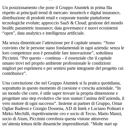
Un posizionamento che pone il Gruppo Atumtek in prima fila
rispetto ai principali trend di mercato: insurtech e digital insurance,
distribuzione di prodotti retail e corporate tramite piattaforme
tecnologiche evolute; approccio SaaS & Cloud; gestione del mondo
health; parametric insurance; data governance e nuovi ecosistemi
“open”, data analytics e intelligenza artificiale.
Ma senza dimenticare l’attenzione per il capitale umano. “Sono
convinto che le persone siano fondamentali in ogni azienda: senza le
loro competenze non è pensabile fare innovazione”, sottolinea
Piccinini. “Per questo – continua – è essenziale che il capitale
umano trovi nel proprio ambiente professionale le condizioni
migliori per esprimersi e per sentirsi parte integrante del progetto cui
contribuisce”.
Una convinzione che nel Gruppo Atumtek si fa pratica quotidiana,
soprattutto in questo momento di coesione e crescita aziendale. “In
un mondo che corre, è utile saper trovare la propria dimensione e
progettare uno step evolutivo che non snaturi l’anima dell’azienda, il
vero motore di ogni successo”. Insieme ai partner di Gruppo, Omar
Ogliar Badessi e Giorgio Dossena, AD di Intek e Luciano Polinari e
Mirko Mechilli, rispettivamente ceo e socio di Tecso, Mario Manzi,
socio di Atum, Piccinini corrobora questa visione attraverso
un’attenta lettura delle dinamiche imprenditoriali. “Molte start up